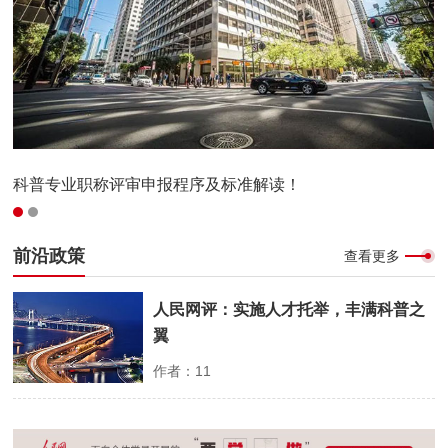
数字报
科教视频
特别声明
科普专业职称评审申报程序及标准解读！
关于我们
实施人才托举，丰满科普之翼
科普合作
前沿政策
查看更多
联系我们
人民网评：实施人才托举，丰满科普之
翼
信息查询
作者：11
发布时间：2026-01-31