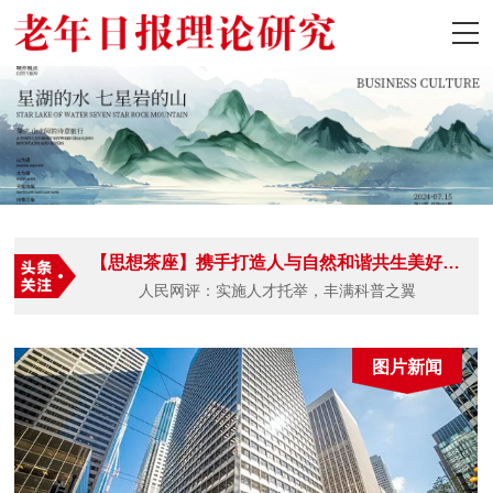
前沿政策
首页
前沿政策
【思想茶座】携手打造人与自然和谐共生美好未来
老年社区
人民网评：实施人才托举，丰满科普之翼
民生发展
图片新闻
理论研究
风采报道
科普资讯